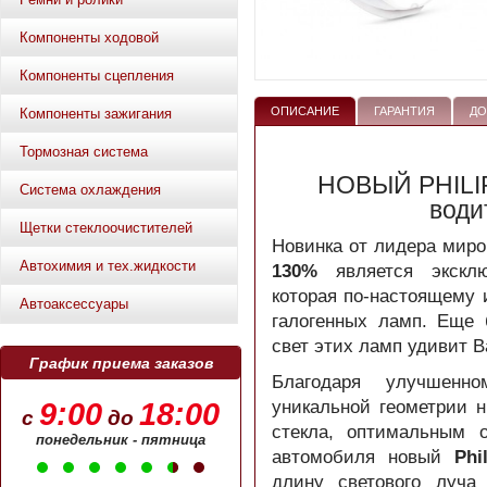
Компоненты ходовой
Компоненты сцепления
ОПИСАНИЕ
ГАРАНТИЯ
ДО
Компоненты зажигания
Тормозная система
НОВЫЙ PHILIP
Система охлаждения
води
Щетки стеклоочистителей
Новинка от лидера мир
Автохимия и тех.жидкости
130%
является эксклюз
которая по-настоящему 
Автоаксессуары
галогенных ламп. Еще
свет этих ламп удивит В
График приема заказов
Благодаря улучшенно
9:00
18:00
уникальной геометрии 
с
до
стекла, оптимальным 
понедельник - пятница
автомобиля новый
Phi
длину светового луча