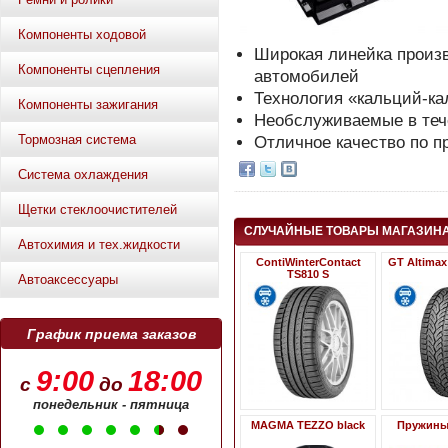
Компоненты ходовой
Широкая линейка произв
Компоненты сцепления
автомобилей
Технология «кальций-к
Компоненты зажигания
Необслуживаемые в теч
Тормозная система
Отличное качество по 
Система охлаждения
Щетки стеклоочистителей
СЛУЧАЙНЫЕ ТОВАРЫ МАГАЗИН
Автохимия и тех.жидкости
ContiWinterContact
GT Altimax
TS810 S
Автоаксессуары
График приема заказов
9:00
18:00
с
до
понедельник - пятница
MAGMA TEZZO black
Пружин