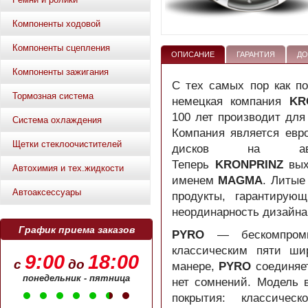
Компоненты ходовой
Компоненты сцепления
ОПИСАНИЕ
ГАРАНТИЯ
ДО
Компоненты зажигания
С тех самых пор как п
Тормозная система
немецкая компания
KR
100 лет производит для
Система охлаждения
Компания является евр
Щетки стеклоочистителей
дисков на авт
Теперь
KRONPRINZ
вых
Автохимия и тех.жидкости
именем
MAGMA
. Литые
Автоаксессуары
продукты, гарантирую
неординарность дизайна
График приема заказов
PYRO
— бескомпромис
классическим пяти ши
9:00
18:00
с
до
манере,
PYRO
соединяет
понедельник - пятница
нет сомнений. Модель 
покрытия: классичес